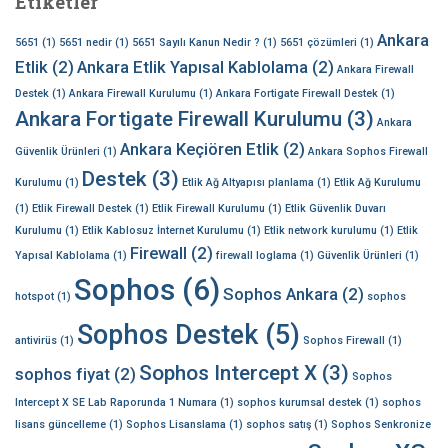
Etiketler
Ankara
5651
(1)
5651 nedir
(1)
5651 Sayılı Kanun Nedir ?
(1)
5651 çözümleri
(1)
Etlik
(2)
Ankara Etlik Yapısal Kablolama
(2)
Ankara Firewall
Destek
(1)
Ankara Firewall Kurulumu
(1)
Ankara Fortigate Firewall Destek
(1)
Ankara Fortigate Firewall Kurulumu
(3)
Ankara
Ankara Keçiören Etlik
(2)
Güvenlik Ürünleri
(1)
Ankara Sophos Firewall
Destek
(3)
Kurulumu
(1)
Etlik Ağ Altyapısı planlama
(1)
Etlik Ağ Kurulumu
(1)
Etlik Firewall Destek
(1)
Etlik Firewall Kurulumu
(1)
Etlik Güvenlik Duvarı
Kurulumu
(1)
Etlik Kablosuz İnternet Kurulumu
(1)
Etlik network kurulumu
(1)
Etlik
Firewall
(2)
Yapısal Kablolama
(1)
firewall loglama
(1)
Güvenlik Ürünleri
(1)
Sophos
(6)
Sophos Ankara
(2)
hotspot
(1)
sophos
Sophos Destek
(5)
antivirüs
(1)
Sophos Firewall
(1)
Sophos Intercept X
(3)
sophos fiyat
(2)
Sophos
Intercept X SE Lab Raporunda 1 Numara
(1)
sophos kurumsal destek
(1)
sophos
lisans güncelleme
(1)
Sophos Lisanslama
(1)
sophos satış
(1)
Sophos Senkronize