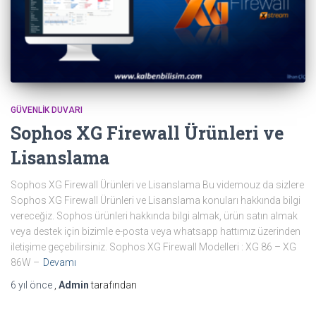
GÜVENLIK DUVARI
Sophos XG Firewall Ürünleri ve
Lisanslama
Sophos XG Firewall Ürünleri ve Lisanslama Bu videmouz da sizlere
Sophos XG Firewall Ürünleri ve Lisanslama konuları hakkında bilgi
vereceğiz. Sophos ürünleri hakkında bilgi almak, ürün satın almak
veya destek için bizimle e-posta veya whatsapp hattımız üzerinden
iletişime geçebilirsiniz. Sophos XG Firewall Modelleri : XG 86 – XG
86W –
Devamı
6 yıl
önce
,
Admin
tarafından