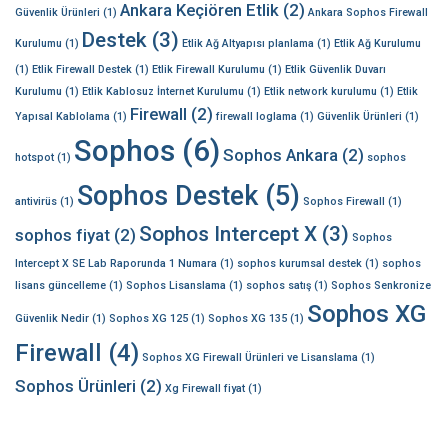
Ankara Keçiören Etlik
(2)
Güvenlik Ürünleri
(1)
Ankara Sophos Firewall
Destek
(3)
Kurulumu
(1)
Etlik Ağ Altyapısı planlama
(1)
Etlik Ağ Kurulumu
(1)
Etlik Firewall Destek
(1)
Etlik Firewall Kurulumu
(1)
Etlik Güvenlik Duvarı
Kurulumu
(1)
Etlik Kablosuz İnternet Kurulumu
(1)
Etlik network kurulumu
(1)
Etlik
Firewall
(2)
Yapısal Kablolama
(1)
firewall loglama
(1)
Güvenlik Ürünleri
(1)
Sophos
(6)
Sophos Ankara
(2)
hotspot
(1)
sophos
Sophos Destek
(5)
antivirüs
(1)
Sophos Firewall
(1)
Sophos Intercept X
(3)
sophos fiyat
(2)
Sophos
Intercept X SE Lab Raporunda 1 Numara
(1)
sophos kurumsal destek
(1)
sophos
lisans güncelleme
(1)
Sophos Lisanslama
(1)
sophos satış
(1)
Sophos Senkronize
Sophos XG
Güvenlik Nedir
(1)
Sophos XG 125
(1)
Sophos XG 135
(1)
Firewall
(4)
Sophos XG Firewall Ürünleri ve Lisanslama
(1)
Sophos Ürünleri
(2)
Xg Firewall fiyat
(1)