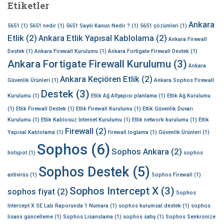
Etiketler
Ankara
5651
(1)
5651 nedir
(1)
5651 Sayılı Kanun Nedir ?
(1)
5651 çözümleri
(1)
Etlik
(2)
Ankara Etlik Yapısal Kablolama
(2)
Ankara Firewall
Destek
(1)
Ankara Firewall Kurulumu
(1)
Ankara Fortigate Firewall Destek
(1)
Ankara Fortigate Firewall Kurulumu
(3)
Ankara
Ankara Keçiören Etlik
(2)
Güvenlik Ürünleri
(1)
Ankara Sophos Firewall
Destek
(3)
Kurulumu
(1)
Etlik Ağ Altyapısı planlama
(1)
Etlik Ağ Kurulumu
(1)
Etlik Firewall Destek
(1)
Etlik Firewall Kurulumu
(1)
Etlik Güvenlik Duvarı
Kurulumu
(1)
Etlik Kablosuz İnternet Kurulumu
(1)
Etlik network kurulumu
(1)
Etlik
Firewall
(2)
Yapısal Kablolama
(1)
firewall loglama
(1)
Güvenlik Ürünleri
(1)
Sophos
(6)
Sophos Ankara
(2)
hotspot
(1)
sophos
Sophos Destek
(5)
antivirüs
(1)
Sophos Firewall
(1)
Sophos Intercept X
(3)
sophos fiyat
(2)
Sophos
Intercept X SE Lab Raporunda 1 Numara
(1)
sophos kurumsal destek
(1)
sophos
lisans güncelleme
(1)
Sophos Lisanslama
(1)
sophos satış
(1)
Sophos Senkronize