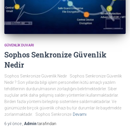
GÜVENLIK DUVARI
Sophos Senkronize Güvenlik
Nedir
Sophos Senkronize Güvenlik Nedir Sophos Senkronize Güvenlik
Nedir ? Son yıllarda bilgi işlem personelleri kötü amaçlı yazılım
tehditlerinin durdurulmasının zorlaştığını belirtmektedirler. Siber
suçlular artık daha gelişmiş saldırı yöntemleri kullanmaktadırlar.
Birden fazla yöntemi birleştirip sistemlere saldırmaktadırlar. Ve
günümüzde birçok güvenlik cihazı bu tür durumlar ile başetmekte
zorlanmaktadır. Sophos Senkronize
Devamı
6 yıl
önce
,
Admin
tarafından