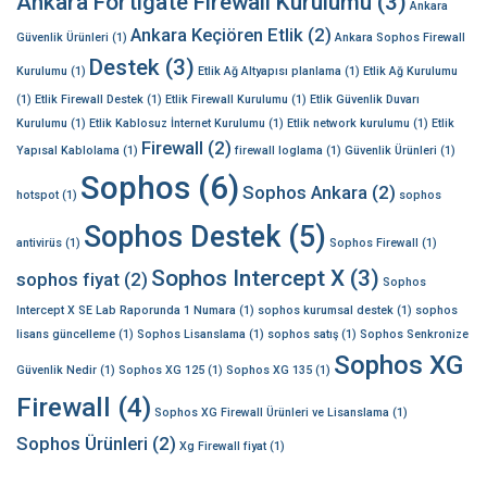
Ankara Fortigate Firewall Kurulumu
(3)
Ankara
Ankara Keçiören Etlik
(2)
Güvenlik Ürünleri
(1)
Ankara Sophos Firewall
Destek
(3)
Kurulumu
(1)
Etlik Ağ Altyapısı planlama
(1)
Etlik Ağ Kurulumu
(1)
Etlik Firewall Destek
(1)
Etlik Firewall Kurulumu
(1)
Etlik Güvenlik Duvarı
Kurulumu
(1)
Etlik Kablosuz İnternet Kurulumu
(1)
Etlik network kurulumu
(1)
Etlik
Firewall
(2)
Yapısal Kablolama
(1)
firewall loglama
(1)
Güvenlik Ürünleri
(1)
Sophos
(6)
Sophos Ankara
(2)
hotspot
(1)
sophos
Sophos Destek
(5)
antivirüs
(1)
Sophos Firewall
(1)
Sophos Intercept X
(3)
sophos fiyat
(2)
Sophos
Intercept X SE Lab Raporunda 1 Numara
(1)
sophos kurumsal destek
(1)
sophos
lisans güncelleme
(1)
Sophos Lisanslama
(1)
sophos satış
(1)
Sophos Senkronize
Sophos XG
Güvenlik Nedir
(1)
Sophos XG 125
(1)
Sophos XG 135
(1)
Firewall
(4)
Sophos XG Firewall Ürünleri ve Lisanslama
(1)
Sophos Ürünleri
(2)
Xg Firewall fiyat
(1)